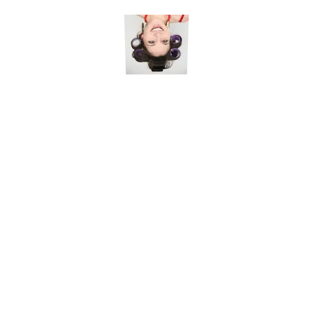
Lorem ipsum dolor sit amet, consectetur adipisicing elit, sed do eiusmod
tempor incididunt ut labore et dolore magna aliqua. Ut enim ad minim
veniam, quis nostrud exercitation ullamco laboris nisi ut aliquip ex ea
commodo consequat. Duis aute irure dolor in reprehenderit in voluptate
velit esse cillum dolore eu fugiat nulla pariatur. Excepteur sint occaecat
cupidatat non proident, sunt in culpa qui officia deserunt mollit anim id
est laborum. Lorem ipsum dolor sit amet, consectetur adipisicing elit,
sed do eiusmod tempor incididunt ut labore et dolore magna aliqua. Ut
enim ad minim veniam, quis nostrud exercitation ullamco laboris nisi ut
aliquip ex ea commodo consequat. Duis aute irure dolor in reprehenderit
in voluptate velit esse cillum dolore eu fugiat nulla pariatur.